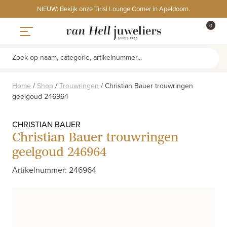
Skip
NIEUW: Bekijk onze Tirisi Lounge Corner in Apeldoorn.
to
ITEMS
0
content
WINKE
Toggle navigation
Zoek op naam, categorie, artikelnummer...
Home
/
Shop
/
Trouwringen
/
Christian Bauer trouwringen
geelgoud 246964
CHRISTIAN BAUER
Christian Bauer trouwringen
geelgoud 246964
Artikelnummer: 246964