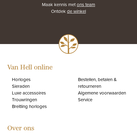
Maak kennis met
ons team
Ontdek
de winkel
Van Hell online
Horloges
Bestellen, betalen &
Sieraden
retourneren
Luxe accessoires
Algemene voorwaarden
Trouwringen
Service
Breitling horloges
Over ons