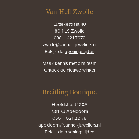
Van Hell Zwolle
Luttekestraat 40
8011 LS Zwolle
038 – 421 7672
zwolle@vanhell-juweliers.nl
Bekijk de
openingstijden
Maak kennis met
ons team
Ontdek
de nieuwe winkel
Breitling Boutique
Hoofdstraat 120A
7311 KJ Apeldoorn
055 – 521 22 75
apeldoorn@vanhell-juweliers.nl
Bekijk de
openingstijden