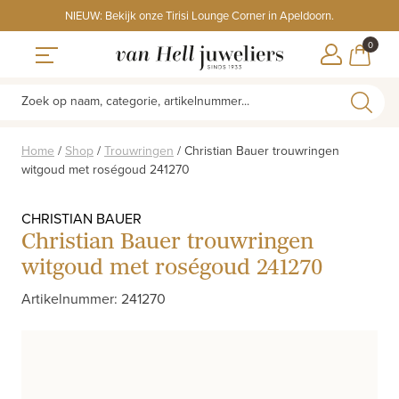
Skip
NIEUW: Bekijk onze Tirisi Lounge Corner in Apeldoorn.
to
ITEMS
0
content
WINKE
Toggle navigation
Zoek op naam, categorie, artikelnummer...
Home
/
Shop
/
Trouwringen
/
Christian Bauer trouwringen
witgoud met roségoud 241270
CHRISTIAN BAUER
Christian Bauer trouwringen
witgoud met roségoud 241270
Artikelnummer: 241270