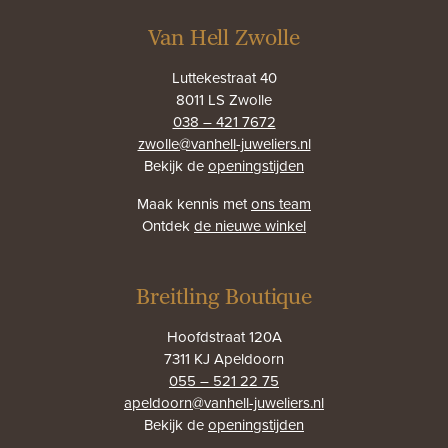
Van Hell Zwolle
Luttekestraat 40
8011 LS Zwolle
038 – 421 7672
zwolle@vanhell-juweliers.nl
Bekijk de
openingstijden
Maak kennis met
ons team
Ontdek
de nieuwe winkel
Breitling Boutique
Hoofdstraat 120A
7311 KJ Apeldoorn
055 – 521 22 75
apeldoorn@vanhell-juweliers.nl
Bekijk de
openingstijden