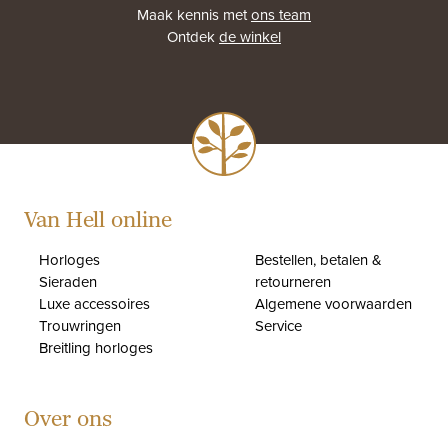
Maak kennis met
ons team
Ontdek
de winkel
Van Hell online
Horloges
Bestellen, betalen &
Sieraden
retourneren
Luxe accessoires
Algemene voorwaarden
Trouwringen
Service
Breitling horloges
Over ons