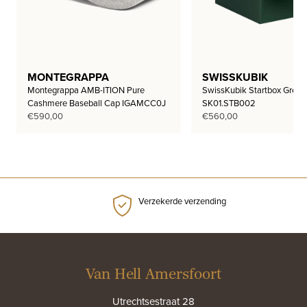
MONTEGRAPPA
SWISSKUBIK
Montegrappa AMB-ITION Pure
SwissKubik Startbox Green
Cashmere Baseball Cap IGAMCC0J
SK01.STB002
€
590,00
€
560,00
Verzekerde verzending
Van Hell Amersfoort
Utrechtsestraat 28