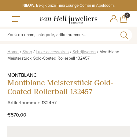
Skip
NIEUW: Bekijk onze Tirisi Lounge Corner in Apeldoorn.
to
ITEMS
0
content
WINKE
Toggle navigation
Zoek op naam, categorie, artikelnummer...
Home
/
Shop
/
Luxe accessoires
/
Schrijfwaren
/
Montblanc
Meisterstück Gold-Coated Rollerball 132457
MONTBLANC
Montblanc Meisterstück Gold-
Coated Rollerball 132457
Artikelnummer: 132457
€
570,00