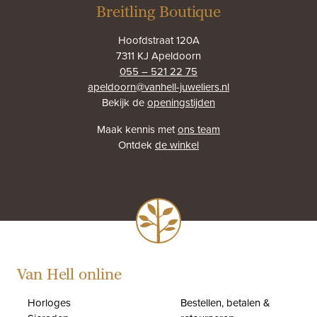
Breitling Boutique
Hoofdstraat 120A
7311 KJ Apeldoorn
055 – 521 22 75
apeldoorn@vanhell-juweliers.nl
Bekijk de
openingstijden
Maak kennis met
ons team
Ontdek
de winkel
Van Hell online
Horloges
Bestellen, betalen &