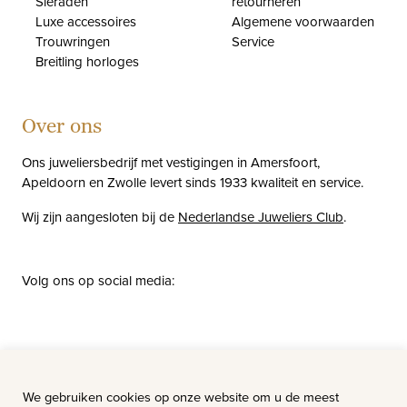
Sieraden
retourneren
Luxe accessoires
Algemene voorwaarden
Trouwringen
Service
Breitling horloges
Over ons
Ons juweliersbedrijf met vestigingen in Amersfoort,
Apeldoorn en Zwolle levert sinds 1933 kwaliteit en service.
Wij zijn aangesloten bij de
Nederlandse Juweliers Club
.
Volg ons op social media:
facebook
instagram
pinterest
youtube
Nieuws
Vacatures
We gebruiken cookies op onze website om u de meest