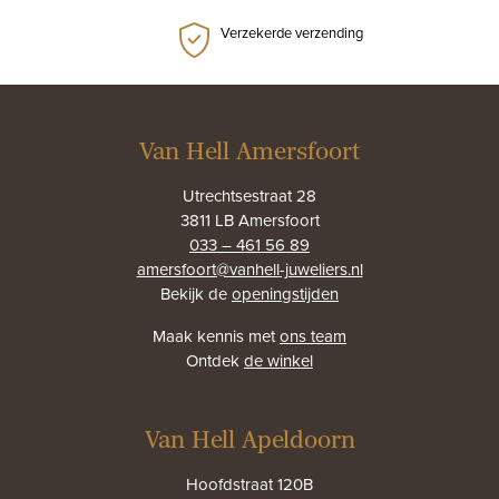
Verzekerde verzending
Van Hell Amersfoort
Utrechtsestraat 28
3811 LB Amersfoort
033 – 461 56 89
amersfoort@vanhell-juweliers.nl
Bekijk de
openingstijden
Maak kennis met
ons team
Ontdek
de winkel
Van Hell Apeldoorn
Hoofdstraat 120B