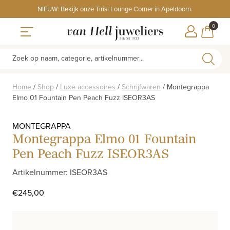
Skip
NIEUW: Bekijk onze Tirisi Lounge Corner in Apeldoorn.
to
ITEMS
0
content
WINKE
Toggle navigation
Zoek op naam, categorie, artikelnummer...
Home
/
Shop
/
Luxe accessoires
/
Schrijfwaren
/
Montegrappa
Elmo 01 Fountain Pen Peach Fuzz ISEOR3AS
MONTEGRAPPA
Montegrappa Elmo 01 Fountain
Pen Peach Fuzz ISEOR3AS
Artikelnummer: ISEOR3AS
€
245,00