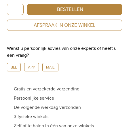
Montegrappa
BESTELLEN
Elmo
01
AFSPRAAK IN ONZE WINKEL
Fountain
Pen
Peach
Wenst u persoonlijk advies van onze experts of heeft u
Fuzz
een vraag?
ISEOR3AS
aantal
BEL
APP
MAIL
Gratis en verzekerde verzending
Persoonlijke service
De volgende werkdag verzonden
3 fysieke winkels
Zelf af te halen in één van onze winkels