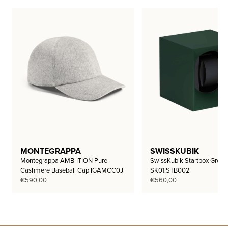
MONTEGRAPPA
SWISSKUBIK
Montegrappa AMB-ITION Pure
SwissKubik Startbox Green
Cashmere Baseball Cap IGAMCC0J
SK01.STB002
€
590,00
€
560,00