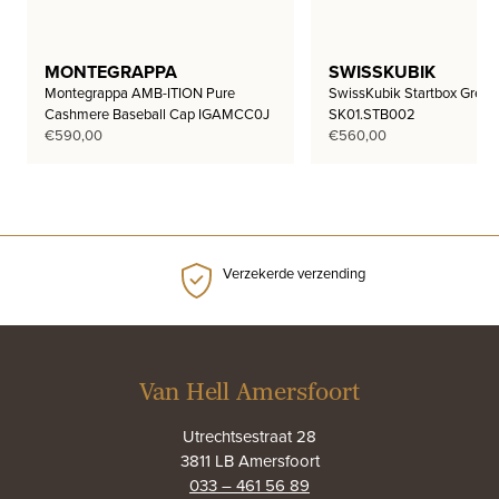
MONTEGRAPPA
SWISSKUBIK
Montegrappa AMB-ITION Pure
SwissKubik Startbox Green
Cashmere Baseball Cap IGAMCC0J
SK01.STB002
€
590,00
€
560,00
Verzekerde verzending
Van Hell Amersfoort
Utrechtsestraat 28
3811 LB Amersfoort
033 – 461 56 89