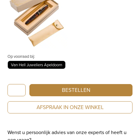
Op voorraad bij:
Van Hell Juweliers Apeldoorn
Montegrappa
BESTELLEN
Venetia
Rollerball
AFSPRAAK IN ONZE WINKEL
Pen
Plume
Agate
Wenst u persoonlijk advies van onze experts of heeft u
ISVENRAJ
een vraag?
aantal