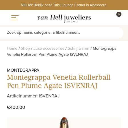
Skip
NIEUW: Bekijk onze Tirisi Lounge Corner in Apeldoorn.
to
ITEMS
0
content
WINKE
Toggle navigation
Zoek op naam, categorie, artikelnummer...
Home
/
Shop
/
Luxe accessoires
/
Schrijfwaren
/
Montegrappa
Venetia Rollerball Pen Plume Agate ISVENRAJ
MONTEGRAPPA
Montegrappa Venetia Rollerball
Pen Plume Agate ISVENRAJ
Artikelnummer: ISVENRAJ
€
400,00