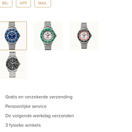
BEL
APP
MAIL
38mm
|
WBY1112.BA0042
aantal
Gratis en verzekerde verzending
Persoonlijke service
De volgende werkdag verzonden
3 fysieke winkels