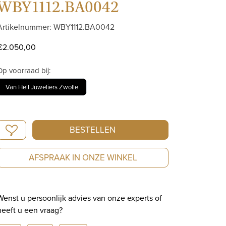
WBY1112.BA0042
Artikelnummer: WBY1112.BA0042
€
2.050,00
Op voorraad bij:
Van Hell Juweliers Zwolle
TAG
BESTELLEN
Heuer
Formula
AFSPRAAK IN ONZE WINKEL
1
Solargraph
|
Wenst u persoonlijk advies van onze experts of
Solar
heeft u een vraag?
Quartz
|