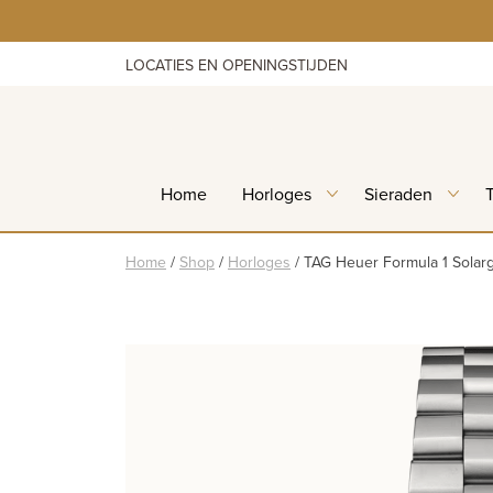
Skip
to
content
LOCATIES EN OPENINGSTIJDEN
Home
Horloges
Sieraden
Home
/
Shop
/
Horloges
/
TAG Heuer Formula 1 Solar