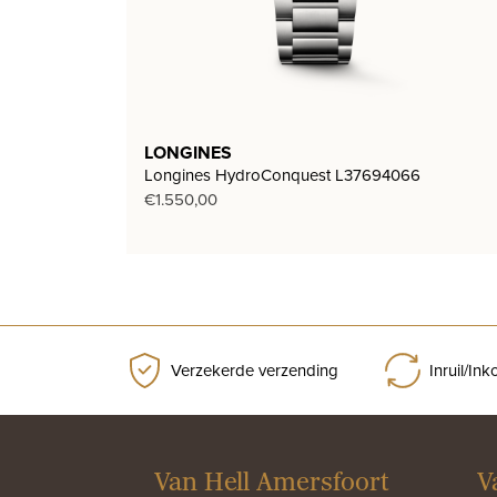
LONGINES
Longines HydroConquest L37694066
€
1.550,00
Verzekerde verzending
Inruil/In
Van Hell Amersfoort
V