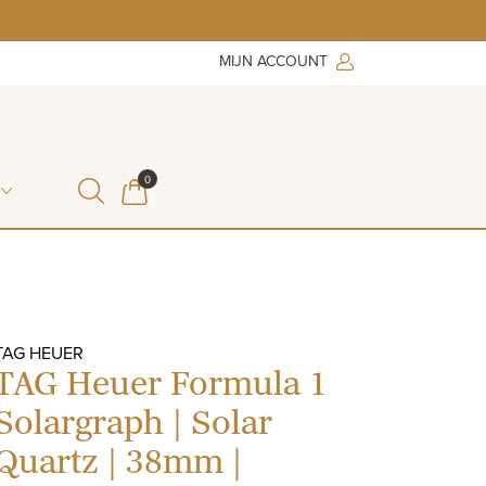
MIJN ACCOUNT
ITEMS IN WINKELMAND
0
WINKELMAND
TAG HEUER
TAG Heuer Formula 1
Solargraph | Solar
Quartz | 38mm |