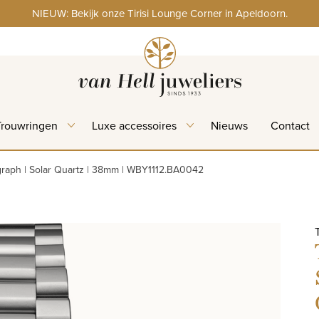
NIEUW: Bekijk onze Tirisi Lounge Corner in Apeldoorn.
Trouwringen
Luxe accessoires
Nieuws
Contact
graph | Solar Quartz | 38mm | WBY1112.BA0042