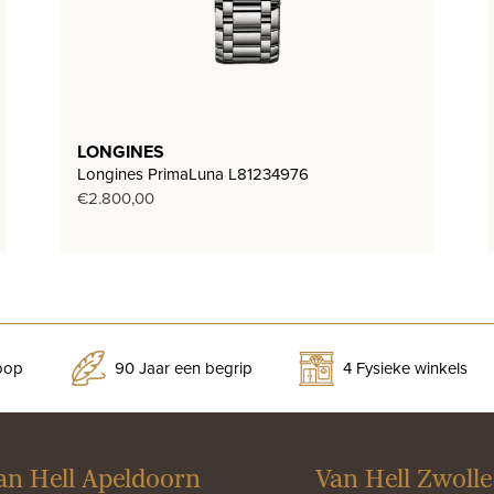
LONGINES
Longines PrimaLuna L81234976
€
2.800,00
koop
90 Jaar een begrip
4 Fysieke winkels
an Hell Apeldoorn
Van Hell Zwolle