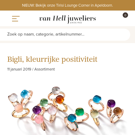
Skip
NIEUW: Bekijk onze Tirisi Lounge Corner in Apeldoorn.
to
ITEMS
0
content
WINKE
Toggle navigation
Zoek op naam, categorie, artikelnummer...
Bigli, kleurrijke positiviteit
11 januari 2019 / Assortiment