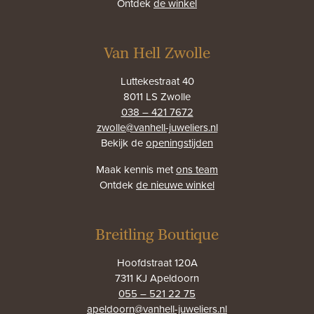
Ontdek
de winkel
Van Hell Zwolle
Luttekestraat 40
8011 LS Zwolle
038 – 421 7672
zwolle@vanhell-juweliers.nl
Bekijk de
openingstijden
Maak kennis met
ons team
Ontdek
de nieuwe winkel
Breitling Boutique
Hoofdstraat 120A
7311 KJ Apeldoorn
055 – 521 22 75
apeldoorn@vanhell-juweliers.nl