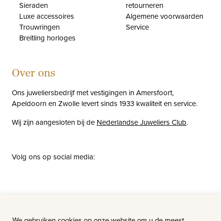
Sieraden
retourneren
Luxe accessoires
Algemene voorwaarden
Trouwringen
Service
Breitling horloges
Over ons
Ons juweliersbedrijf met vestigingen in Amersfoort,
Apeldoorn en Zwolle levert sinds 1933 kwaliteit en service.
Wij zijn aangesloten bij de
Nederlandse Juweliers Club
.
Volg ons op social media:
facebook
instagram
pinterest
youtube
Nieuws
Vacatures
We gebruiken cookies op onze website om u de meest