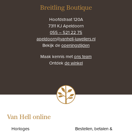
Breitling Boutique
Hoofdstraat 120A
7311 KJ Apeldoorn
055 – 521 22 75
apeldoorn@vanhell-juweliers.nl
Bekijk de
openingstijden
Maak kennis met
ons team
Ontdek
de winkel
Van Hell online
Horloges
Bestellen, betalen &