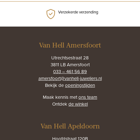
Verzekerde verzending
Van Hell Amersfoort
Utrechtsestraat 28
3811 LB Amersfoort
033 – 461 56 89
amersfoort@vanhell-juweliers.nl
Bekijk de
openingstijden
Maak kennis met
ons team
Ontdek
de winkel
Van Hell Apeldoorn
Hoofdstraat 120B