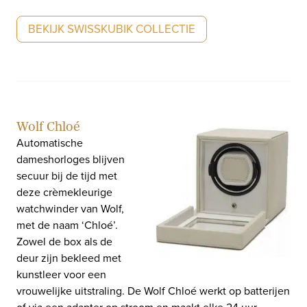
BEKIJK SWISSKUBIK COLLECTIE
Wolf Chloé
Automatische
dameshorloges blijven
secuur bij de tijd met
deze crèmekleurige
watchwinder van Wolf,
met de naam ‘Chloé’.
Zowel de box als de
deur zijn bekleed met
kunstleer voor een
vrouwelijke uitstraling. De Wolf Chloé werkt op batterijen
of via een adapter op stroom en maakt elke 24 uur