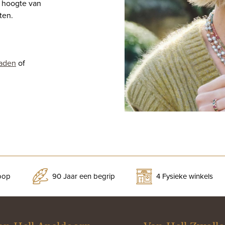
e hoogte van
ten.
raden
of
koop
90 Jaar een begrip
4 Fysieke winkels