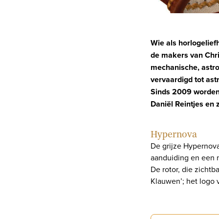
Wie als horlogelie
de makers van Chris
mechanische, astr
vervaardigd tot as
Sinds 2009 worden 
Daniël Reintjes en 
Hypernova
De grijze Hypernova
aanduiding en een m
De rotor, die zichtb
Klauwen’; het logo 