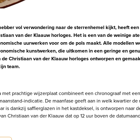
fhebber vol verwondering naar de sterrenhemel kijkt, heeft e
tiaan van der Klaauw horloges. Het is een van de weinige atel
onomische uurwerken voor om de pols maakt. Alle modellen w
tronomische kunstwerken, die uitkomen in een geringe en ge
de Christiaan van der Klaauw horloges ontworpen en gemaak
zijn team.
 met prachtige wijzerplaat combineert een chronograaf met ee
aanstand-indicatie. De maanfase geeft aan in welk kwartier de 
aar is dankzij saffierglazen in het kastdeksel, is ontworpen naar 
van Christiaan van der Klaauw dat op 12 uur boven de datumaandu