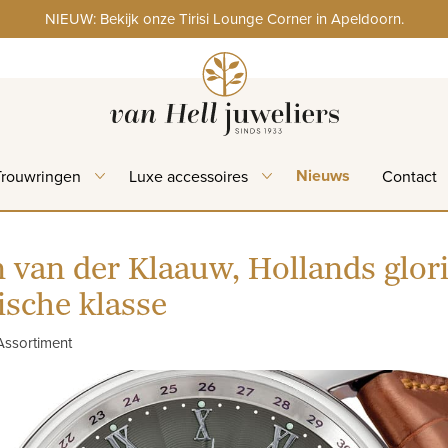
NIEUW: Bekijk onze Tirisi Lounge Corner in Apeldoorn.
Nieuws
Trouwringen
Luxe accessoires
Contact
n van der Klaauw, Hollands glor
sche klasse
Assortiment