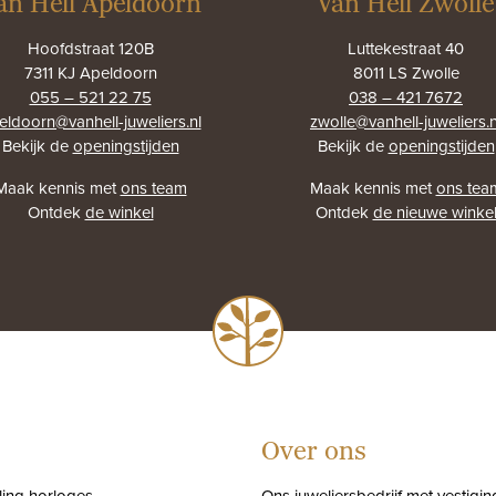
an Hell Apeldoorn
Van Hell Zwolle
Hoofdstraat 120B
Luttekestraat 40
7311 KJ Apeldoorn
8011 LS Zwolle
055 – 521 22 75
038 – 421 7672
eldoorn@vanhell-juweliers.nl
zwolle@vanhell-juweliers.n
Bekijk de
openingstijden
Bekijk de
openingstijden
Maak kennis met
ons team
Maak kennis met
ons tea
Ontdek
de winkel
Ontdek
de nieuwe winke
Over ons
tling horloges
Ons juweliersbedrijf met vestigin