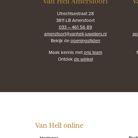
Van Hell Amersfoort
V
Utrechtsestraat 28
3811 LB Amersfoort
033 – 461 56 89
amersfoort@vanhell-juweliers.nl
ap
Bekijk de
openingstijden
Maak kennis met
ons team
Ontdek
de winkel
Van Hell online
Horloges
Brei