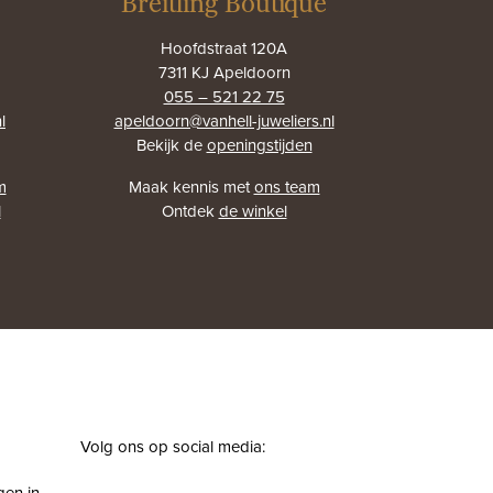
Breitling Boutique
Hoofdstraat 120A
7311 KJ Apeldoorn
055 – 521 22 75
l
apeldoorn@vanhell-juweliers.nl
Bekijk de
openingstijden
m
Maak kennis met
ons team
l
Ontdek
de winkel
Volg ons op social media:
facebook
instagram
pinterest
youtube
gen in