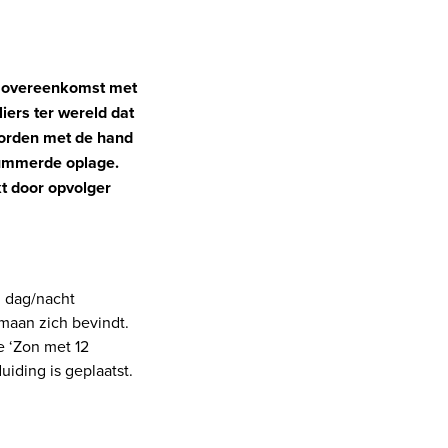
en overeenkomst met
iers ter wereld dat
orden met de hand
nummerde oplage.
t door opvolger
n dag/nacht
maan zich bevindt.
de ‘Zon met 12
iding is geplaatst.