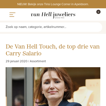
Skip
NIEUW: Bekijk onze Tirisi Lounge Corner in Apeldoorn.
to
ITEMS
0
content
WINKE
Toggle navigation
Zoek op naam, categorie, artikelnummer...
De Van Hell Touch, de top drie van
Carry Salario
29 januari 2020 / Assortiment