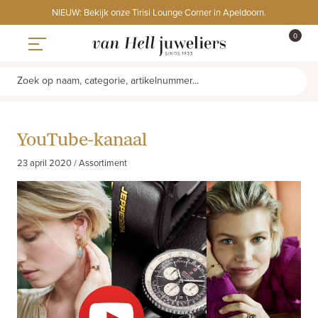
Skip
NIEUW: Bekijk onze Tirisi Lounge Corner in Apeldoorn.
to
ITEMS
0
content
WINKE
Toggle navigation
Zoek op naam, categorie, artikelnummer...
YouTube-kanaal
23 april 2020 / Assortiment