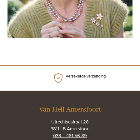
Verzekerde verzending
Van Hell Amersfoort
Utrechtsestraat 28
3811 LB Amersfoort
033 – 461 56 89