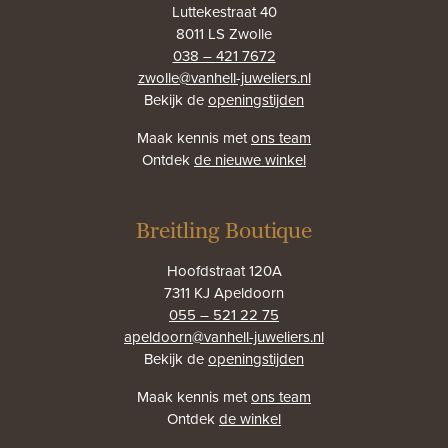
Luttekestraat 40
8011 LS Zwolle
038 – 421 7672
zwolle@vanhell-juweliers.nl
Bekijk de
openingstijden
Maak kennis met
ons team
Ontdek
de nieuwe winkel
Breitling Boutique
Hoofdstraat 120A
7311 KJ Apeldoorn
055 – 521 22 75
apeldoorn@vanhell-juweliers.nl
Bekijk de
openingstijden
Maak kennis met
ons team
Ontdek
de winkel