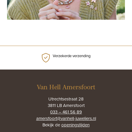
Verzekerde verzending
Van Hell Amersfoort
Utrechtsestraat 28
3811 LB Amersfoort
033 – 461 56 89
amersfoort@vanhell-juweliers.nl
Bekijk de
openingstijden