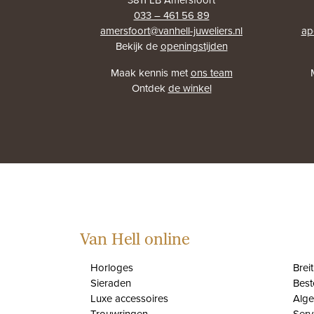
033 – 461 56 89
amersfoort@vanhell-juweliers.nl
ap
Bekijk de
openingstijden
Maak kennis met
ons team
Ontdek
de winkel
Van Hell online
Horloges
Brei
Sieraden
Best
Luxe accessoires
Alg
Trouwringen
Serv