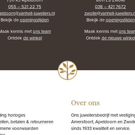
055 – 521 22 75
038 – 421 7672
eldoorn@vanhell-juweliers.nl
zwolle@vanhell-juweliers.n
Bekijk de
openingstijden
Bekijk de
openingstijden
Maak kennis met
ons team
Maak kennis met
ons tea
Ontdek
de winkel
Ontdek
de nieuwe winke
Over ons
tling horloges
Ons juweliersbedrijf met vestigin
ellen, betalen & retourneren
Amersfoort, Apeldoorn en Zwolle
emene voorwaarden
sinds 1933 kwaliteit en service.
ice