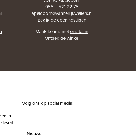
055 – 521 22 75
l
apeldoorn@vanhell-juweliers.nl
Bekijk de
openingstijden
m
Maak kennis met
ons team
l
Ontdek
de winkel
Volg ons op social media:
facebook
instagram
pinterest
youtube
gen in
 levert
Nieuws