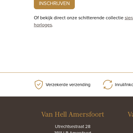
INSCHRIJVEN
Of bekijk direct onze schitterende collectie
sie
horloges
.
Verzekerde verzending
Inruil/In
Van Hell Amersfoort
V
Utrechtsestraat 28
3811 LB Amersfoort