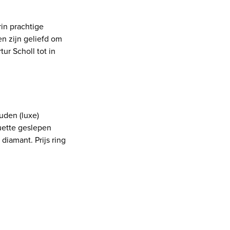
in prachtige
en zijn geliefd om
ur Scholl tot in
uden (luxe)
uette geslepen
diamant. Prijs ring