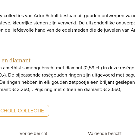
ry collecties van Artur Scholl bestaan uit gouden ontwerpen waar
ieve, kleurrijke stenen zijn verwerkt. De uitzonderlijke ontwerp
en de liefdevolle hand van de edelsmeden die de juwelen van Art
n en diamant
n en amethist samengebracht met diamant (0,59 ct.) in deze roségo
0,-). De bijpassende roségouden ringen zijn uitgevoerd met bag
 De ringen hebben in elk gouden zetpootje een briljant geslepen 
ant: € 2.250,-. Prijs ring met citrien en diamant: € 2.650,-
SCHOLL COLLECTIE
Vorige bericht
Volgende bericht