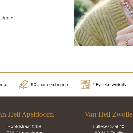
raden
of
koop
90 Jaar een begrip
4 Fysieke winkels
an Hell Apeldoorn
Van Hell Zwolle
Hoofdstraat 120B
Luttekestraat 40
7311 KJ Apeldoorn
8011 LS Zwolle