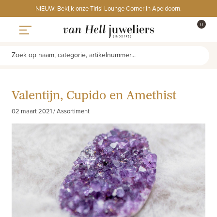
Skip
NIEUW: Bekijk onze Tirisi Lounge Corner in Apeldoorn.
to
ITEMS
0
content
WINKE
Toggle navigation
Zoek op naam, categorie, artikelnummer...
Valentijn, Cupido en Amethist
02 maart 2021 / Assortiment