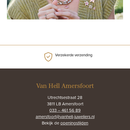
Verzekerde verzending
Van Hell Amersfoort
Utrechtsestraat 28
3811 LB Amersfoort
033 – 461 56 89
amersfoort@vanhell-juweliers.nl
Bekijk de
openingstijden