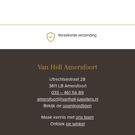
Verzekerde verzending
Van Hell Amersfoort
Utrechtsestraat 28
3811 LB Amersfoort
033 – 461 56 89
amersfoort@vanhell-juweliers.nl
Bekijk de
openingstijden
Maak kennis met
ons team
Ontdek
de winkel