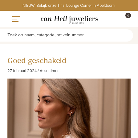
Skip
NIEUW: Bekijk onze Tirisi Lounge Corner in Apeldoorn.
to
ITEMS
0
content
WINKE
Toggle navigation
Zoek op naam, categorie, artikelnummer...
Goed geschakeld
27 februari 2024 / Assortiment