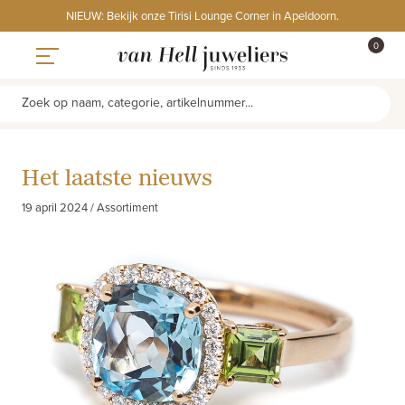
Skip
NIEUW: Bekijk onze Tirisi Lounge Corner in Apeldoorn.
to
ITEMS
0
content
WINKE
Toggle navigation
Zoek op naam, categorie, artikelnummer...
Het laatste nieuws
19 april 2024 / Assortiment