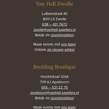
Van Hell Zwolle
Luttekestraat 40
8011 LS Zwolle
038 – 421 7672
zwolle@vanhell-juweliers.nl
Bekijk de
openingstijden
Maak kennis met
ons team
Ontdek
de nieuwe winkel
Breitling Boutique
Hoofdstraat 120A
7311 KJ Apeldoorn
055 – 521 22 75
apeldoorn@vanhell-juweliers.nl
Bekijk de
openingstijden
Maak kennis met
ons team