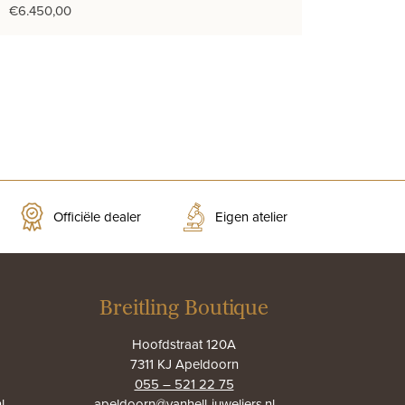
€
6.450,00
Officiële dealer
Eigen atelier
Breitling Boutique
Hoofdstraat 120A
7311 KJ Apeldoorn
055 – 521 22 75
l
apeldoorn@vanhell-juweliers.nl