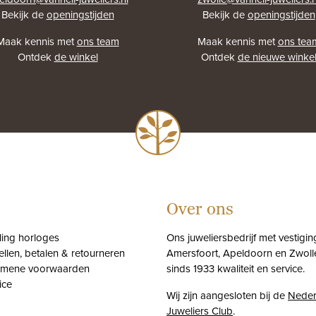
Bekijk de
openingstijden
Bekijk de
openingstijden
Maak kennis met
ons team
Maak kennis met
ons tea
Ontdek
de winkel
Ontdek
de nieuwe winke
Over ons
tling horloges
Ons juweliersbedrijf met vestigin
ellen, betalen & retourneren
Amersfoort, Apeldoorn en Zwolle
emene voorwaarden
sinds 1933 kwaliteit en service.
ice
Wij zijn aangesloten bij de
Neder
Juweliers Club
.