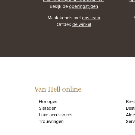
Bekijk de
openingstijden
Maak kennis met
ons team
Ontdek
de winkel
Van Hell online
Horloges
Brei
Sieraden
Best
Luxe accessoires
Alg
Trouwringen
Serv