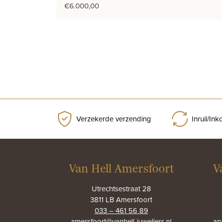
€
6.000,00
Verzekerde verzending
Inruil/In
Van Hell Amersfoort
V
Utrechtsestraat 28
3811 LB Amersfoort
033 – 461 56 89
amersfoort@vanhell-juweliers.nl
ap