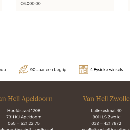
€
6.000,00
koop
90 Jaar een begrip
4 Fysieke winkels
an Hell Apeldoorn
Van Hell Zwolle
Hoofdstraat 120B
Luttekestraat 40
7311 KJ Apeldoorn
8011 LS Zwolle
055 – 521 22 75
038 – 421 7672
eldoorn@vanhell-juweliers.nl
zwolle@vanhell-juweliers.n