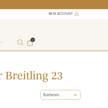
MIJN ACCOUNT
ITEMS IN WINKELMAND
0
WINKELMAND
 Breitling 23
5
results
available