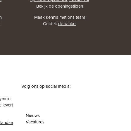
Bekijk de
openingstijden
m
Maak kennis met
ons team
l
Ontdek
de winkel
Volg ons op social media:
facebook
instagram
pinterest
youtube
gen in
 levert
Nieuws
Vacatures
landse