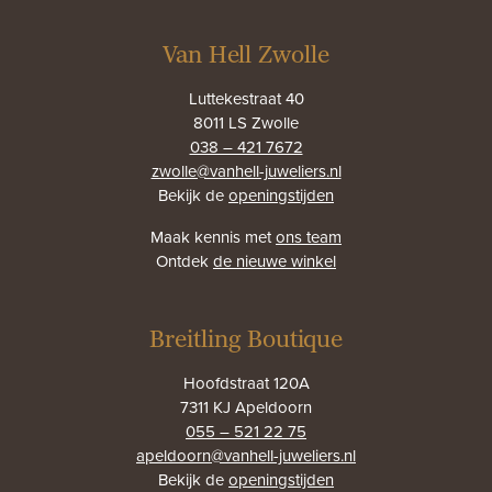
Van Hell Zwolle
Luttekestraat 40
8011 LS Zwolle
038 – 421 7672
zwolle@vanhell-juweliers.nl
Bekijk de
openingstijden
Maak kennis met
ons team
Ontdek
de nieuwe winkel
Breitling Boutique
Hoofdstraat 120A
7311 KJ Apeldoorn
055 – 521 22 75
apeldoorn@vanhell-juweliers.nl
Bekijk de
openingstijden