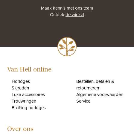
Maak kennis met
ons team
Ontdek
de winkel
Van Hell online
Horloges
Bestellen, betalen &
Sieraden
retourneren
Luxe accessoires
Algemene voorwaarden
Trouwringen
Service
Breitling horloges
Over ons