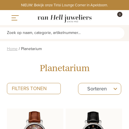
Skip
NIEUW: Bekijk onze Tirisi Lounge Corner in Apeldoorn.
to
ITEMS
0
content
WINKE
Toggle navigation
Zoek op naam, categorie, artikelnummer...
Home
/
Planetarium
Planetarium
5
FILTERS TONEN
Sorteren
results
available