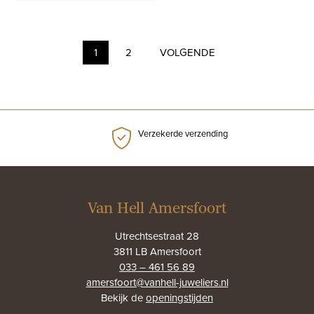
1
2
VOLGENDE
Verzekerde verzending
Van Hell Amersfoort
Utrechtsestraat 28
3811 LB Amersfoort
033 – 461 56 89
amersfoort@vanhell-juweliers.nl
Bekijk de
openingstijden