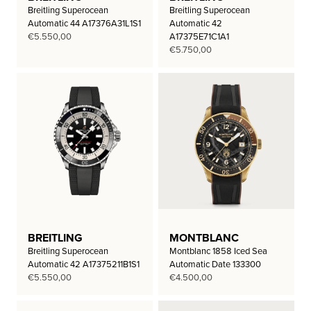
Breitling Superocean
Breitling Superocean
Automatic 44 A17376A31L1S1
Automatic 42
€
5.550,00
A17375E71C1A1
€
5.750,00
BREITLING
MONTBLANC
Breitling Superocean
Montblanc 1858 Iced Sea
Automatic 42 A17375211B1S1
Automatic Date 133300
€
5.550,00
€
4.500,00