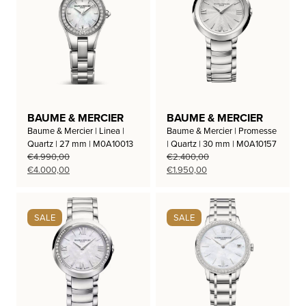
BAUME & MERCIER
BAUME & MERCIER
Baume & Mercier | Linea |
Baume & Mercier | Promesse
Quartz | 27 mm | M0A10013
| Quartz | 30 mm | M0A10157
€
4.990,00
€
2.400,00
Oorspronkelijke
Huidige
Oorspronkelijke
Huidige
€
4.000,00
€
1.950,00
prijs
prijs
prijs
prijs
was:
is:
was:
is:
€4.990,00.
€4.000,00.
€2.400,00.
€1.950,00.
SALE
SALE