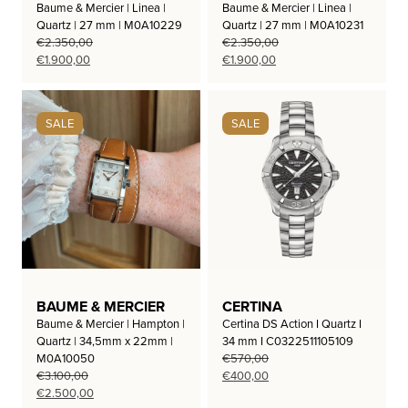
Baume & Mercier | Linea |
Baume & Mercier | Linea |
Quartz | 27 mm | M0A10229
Quartz | 27 mm | M0A10231
€
2.350,00
€
2.350,00
Oorspronkelijke
Huidige
Oorspronkelijke
Huidige
€
1.900,00
€
1.900,00
prijs
prijs
prijs
prijs
was:
is:
was:
is:
€2.350,00.
€1.900,00.
€2.350,00.
€1.900,00.
SALE
SALE
BAUME & MERCIER
CERTINA
Baume & Mercier | Hampton |
Certina DS Action I Quartz I
Quartz | 34,5mm x 22mm |
34 mm I C0322511105109
M0A10050
€
570,00
Oorspronkelijke
Huidige
€
3.100,00
€
400,00
Oorspronkelijke
Huidige
prijs
prijs
€
2.500,00