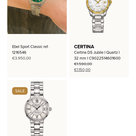
CERTINA
Ebel Sport Classic ref.
1216546
Certina DS Jubile I Quartz I
€
3.950,00
32 mm I C9022514601600
€
1.590,00
Oorspronkelijke
Huidige
€
1.150,00
prijs
prijs
was:
is:
€1.590,00.
€1.150,00.
SALE