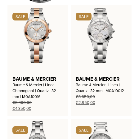
SALE
SALE
BAUME & MERCIER
BAUME & MERCIER
Baume & Mercier | Linea |
Baume & Mercier | Linea |
Chronograaf | Quartz | 32
Quartz | 32 mm | M0A10012
mm | M0A10016
€
3.650,00
Oorspronkelijke
Huidige
€
5.400,00
€
2.950,00
Oorspronkelijke
Huidige
prijs
prijs
€
4.350,00
prijs
prijs
was:
is:
was:
is:
€3.650,00.
€2.950,00.
€5.400,00.
€4.350,00.
SALE
SALE