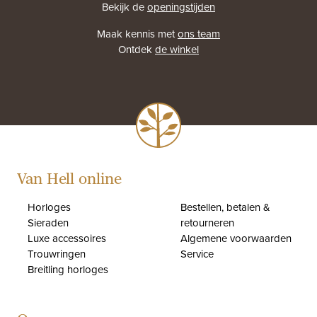
Bekijk de
openingstijden
Maak kennis met
ons team
Ontdek
de winkel
Van Hell online
Horloges
Bestellen, betalen &
Sieraden
retourneren
Luxe accessoires
Algemene voorwaarden
Trouwringen
Service
Breitling horloges