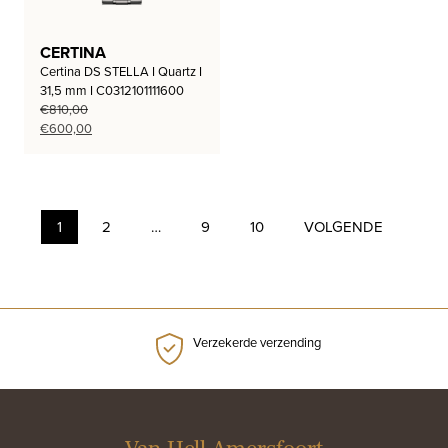
CERTINA
Certina DS STELLA I Quartz I
31,5 mm I C0312101111600
€
810,00
Oorspronkelijke
Huidige
€
600,00
prijs
prijs
was:
is:
€810,00.
€600,00.
1
2
…
9
10
VOLGENDE
Verzekerde verzending