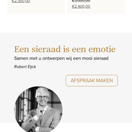
Oorspronkelijke
Huidige
€
2.350,00
€
3.000,00
prijs
prijs
Oorspronkelijke
Huidige
€
2.400,00
was:
is:
prijs
prijs
€2.900,00.
€2.350,00.
was:
is:
€3.000,00.
€2.400,00.
Een sieraad is een emotie
Samen met u ontwerpen wij een mooi sieraad
Robert Eijck
AFSPRAAK MAKEN