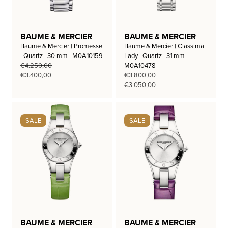
BAUME & MERCIER
BAUME & MERCIER
Baume & Mercier | Promesse
Baume & Mercier | Classima
| Quartz | 30 mm | M0A10159
Lady | Quartz | 31 mm |
€
4.250,00
M0A10478
Oorspronkelijke
Huidige
€
3.400,00
€
3.800,00
prijs
prijs
Oorspronkelijke
Huidige
€
3.050,00
was:
is:
prijs
prijs
€4.250,00.
€3.400,00.
was:
is:
€3.800,00.
€3.050,00.
SALE
SALE
BAUME & MERCIER
BAUME & MERCIER