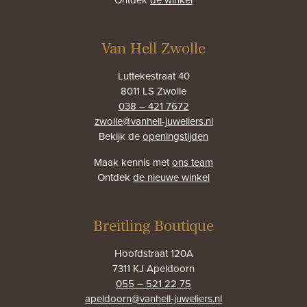
Van Hell Zwolle
Luttekestraat 40
8011 LS Zwolle
038 – 421 7672
zwolle@vanhell-juweliers.nl
Bekijk de
openingstijden
Maak kennis met
ons team
Ontdek
de nieuwe winkel
Breitling Boutique
Hoofdstraat 120A
7311 KJ Apeldoorn
055 – 521 22 75
apeldoorn@vanhell-juweliers.nl