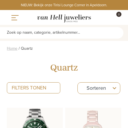
Skip
NIEUW: Bekijk onze Tirisi Lounge Corner in Apeldoorn.
to
ITEMS
0
content
WINKE
Toggle navigation
Zoek op naam, categorie, artikelnummer...
Home
/
Quartz
Quartz
5
FILTERS TONEN
Sorteren
results
available