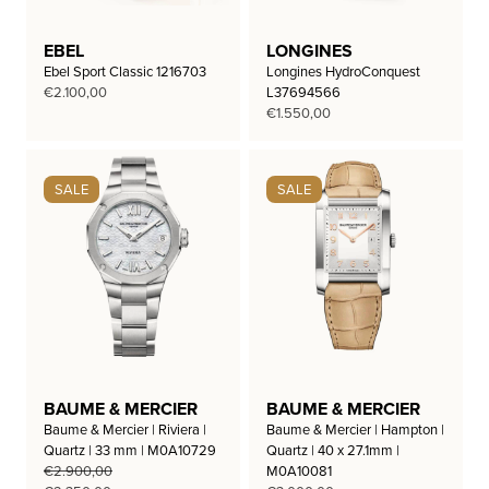
EBEL
LONGINES
Ebel Sport Classic 1216703
Longines HydroConquest
€
2.100,00
L37694566
€
1.550,00
SALE
SALE
BAUME & MERCIER
BAUME & MERCIER
Baume & Mercier | Riviera |
Baume & Mercier | Hampton |
Quartz | 33 mm | M0A10729
Quartz | 40 x 27.1mm |
€
2.900,00
M0A10081