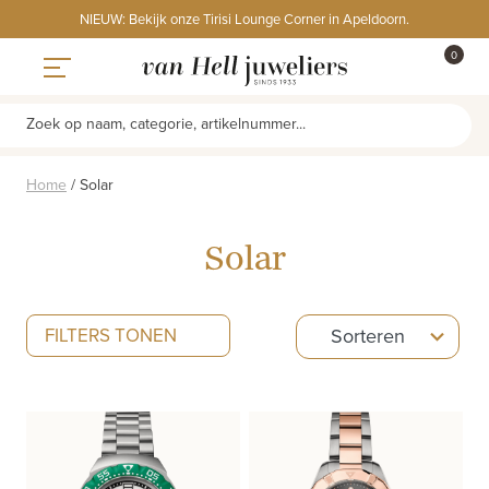
Skip
NIEUW: Bekijk onze Tirisi Lounge Corner in Apeldoorn.
to
ITEMS
0
content
WINKE
Toggle navigation
Zoek op naam, categorie, artikelnummer...
Home
/
Solar
Solar
5
FILTERS TONEN
Sorteren
results
available