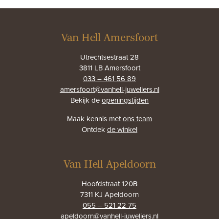
Van Hell Amersfoort
Utrechtsestraat 28
3811 LB Amersfoort
033 – 461 56 89
amersfoort@vanhell-juweliers.nl
Bekijk de
openingstijden
Maak kennis met
ons team
Ontdek
de winkel
Van Hell Apeldoorn
Hoofdstraat 120B
7311 KJ Apeldoorn
055 – 521 22 75
apeldoorn@vanhell-juweliers.nl