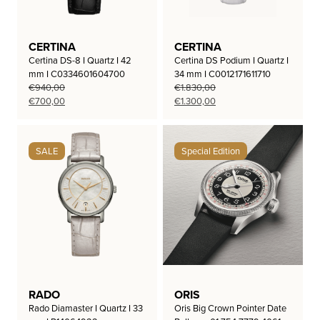
CERTINA
CERTINA
Certina DS-8 I Quartz I 42
Certina DS Podium I Quartz I
mm I C0334601604700
34 mm I C0012171611710
€
940,00
€
1.830,00
Oorspronkelijke
Huidige
Oorspronkelijke
Huidige
€
700,00
€
1.300,00
prijs
prijs
prijs
prijs
was:
is:
was:
is:
€940,00.
€700,00.
€1.830,00.
€1.300,00.
SALE
Special Edition
RADO
ORIS
Rado Diamaster I Quartz I 33
Oris Big Crown Pointer Date