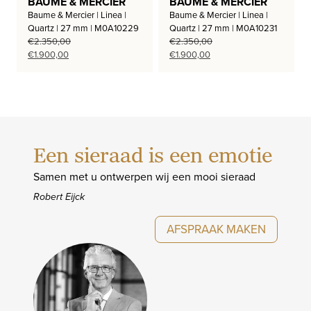
BAUME & MERCIER
BAUME & MERCIER
Baume & Mercier | Linea |
Baume & Mercier | Linea |
Quartz | 27 mm | M0A10229
Quartz | 27 mm | M0A10231
€
2.350,00
€
2.350,00
Oorspronkelijke
Huidige
Oorspronkelijke
Huidige
€
1.900,00
€
1.900,00
prijs
prijs
prijs
prijs
was:
is:
was:
is:
€2.350,00.
€1.900,00.
€2.350,00.
€1.900,00.
Een sieraad is een emotie
Samen met u ontwerpen wij een mooi sieraad
Robert Eijck
AFSPRAAK MAKEN