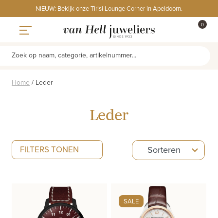
Skip
NIEUW: Bekijk onze Tirisi Lounge Corner in Apeldoorn.
to
ITEMS
0
content
WINKE
Toggle navigation
Zoek op naam, categorie, artikelnummer...
Home
/
Leder
Leder
5
FILTERS TONEN
Sorteren
results
available
SALE