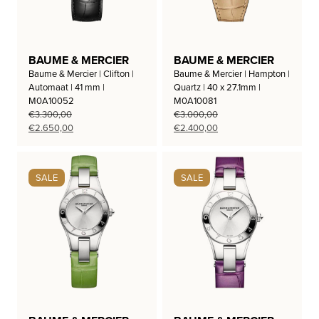
BAUME & MERCIER
BAUME & MERCIER
Baume & Mercier | Clifton |
Baume & Mercier | Hampton |
Automaat | 41 mm |
Quartz | 40 x 27.1mm |
M0A10052
M0A10081
€
3.300,00
€
3.000,00
Oorspronkelijke
Huidige
Oorspronkelijke
Huidige
€
2.650,00
€
2.400,00
prijs
prijs
prijs
prijs
was:
is:
was:
is:
€3.300,00.
€2.650,00.
€3.000,00.
€2.400,00.
SALE
SALE