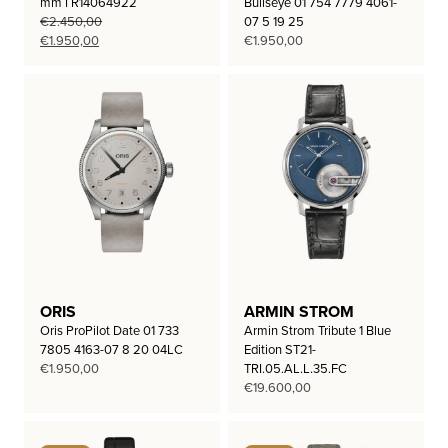
mm I R14064922
Bullseye 01 754 7779 4061-
€
2.450,00
07 5 19 25
Oorspronkelijke
Huidige
€
1.950,00
€
1.950,00
prijs
prijs
was:
is:
€2.450,00.
€1.950,00.
ORIS
ARMIN STROM
Oris ProPilot Date 01 733
Armin Strom Tribute 1 Blue
7805 4163-07 8 20 04LC
Edition ST21-
€
1.950,00
TRI.05.AL.L.35.FC
€
19.600,00