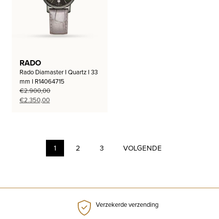
RADO
Rado Diamaster I Quartz I 33
mm I R14064715
€
2.900,00
Oorspronkelijke
Huidige
€
2.350,00
prijs
prijs
was:
is:
€2.900,00.
€2.350,00.
1
2
3
VOLGENDE
Verzekerde verzending