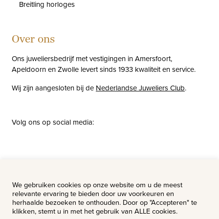
Breitling horloges
Over ons
Ons juweliersbedrijf met vestigingen in Amersfoort,
Apeldoorn en Zwolle levert sinds 1933 kwaliteit en service.
Wij zijn aangesloten bij de
Nederlandse Juweliers Club
.
Volg ons op social media:
facebook
instagram
pinterest
youtube
Nieuws
Vacatures
We gebruiken cookies op onze website om u de meest
relevante ervaring te bieden door uw voorkeuren en
herhaalde bezoeken te onthouden. Door op "Accepteren" te
klikken, stemt u in met het gebruik van ALLE cookies.