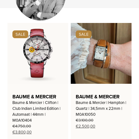
SALE
SALE
BAUME & MERCIER
BAUME & MERCIER
Baume & Mercier | Clifton |
Baume & Mercier | Hampton |
Club Indian Limited Edition |
Quartz | 34,5mm x 22mm |
Automaat | 44mm |
M0A10050
M0A10404
€
3.100,00
Oorspronkelijke
Huidige
€
4.750,00
€
2.500,00
Oorspronkelijke
Huidige
prijs
prijs
€
3.800,00
prijs
prijs
was:
is: