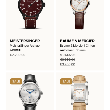
MEISTERSINGER
BAUME & MERCIER
MeisterSinger Archao
Baume & Mercier | Clifton |
AR811BL
Automaat | 30 mm |
€
2.290,00
M0A10208
€
3.950,00
Oorspronkelijke
Huidige
€
3.200,00
prijs
prijs
was:
is:
€3.950,00.
€3.200,00.
SALE
SALE