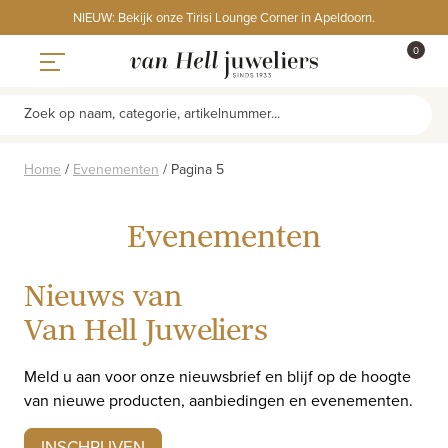
Skip
NIEUW: Bekijk onze Tirisi Lounge Corner in Apeldoorn.
to
ITEMS
0
content
WINKE
Toggle navigation
Zoek op naam, categorie, artikelnummer...
Home
/
Evenementen
/
Pagina 5
Evenementen
Nieuws van
Van Hell Juweliers
Meld u aan voor onze nieuwsbrief en blijf op de hoogte
van nieuwe producten, aanbiedingen en evenementen.
INSCHRIJVEN