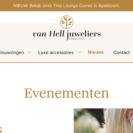
NIEUW: Bekijk onze Tirisi Lounge Corner in Apeldoorn.
Nieuws
Trouwringen
Luxe accessoires
Contact
Evenementen
s