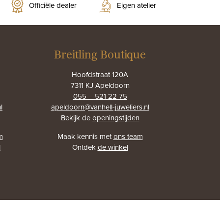
Officiële dealer
Eigen atelier
Breitling Boutique
Hoofdstraat 120A
7311 KJ Apeldoorn
055 – 521 22 75
l
apeldoorn@vanhell-juweliers.nl
Bekijk de
openingstijden
m
Maak kennis met
ons team
l
Ontdek
de winkel