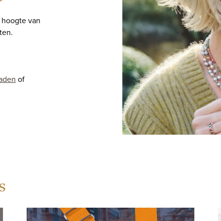
e hoogte van
ten.
raden
of
s