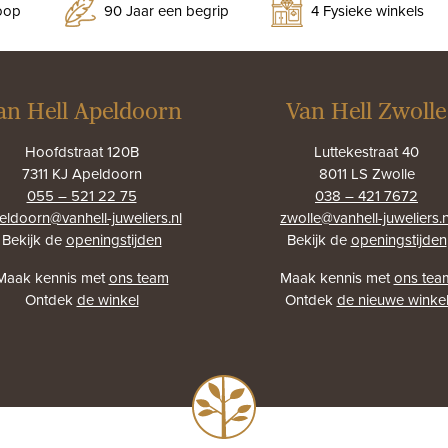
koop
90 Jaar een begrip
4 Fysieke winkels
an Hell Apeldoorn
Van Hell Zwolle
Hoofdstraat 120B
Luttekestraat 40
7311 KJ Apeldoorn
8011 LS Zwolle
055 – 521 22 75
038 – 421 7672
eldoorn@vanhell-juweliers.nl
zwolle@vanhell-juweliers.n
Bekijk de
openingstijden
Bekijk de
openingstijden
Maak kennis met
ons team
Maak kennis met
ons tea
Ontdek
de winkel
Ontdek
de nieuwe winke