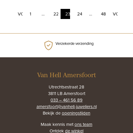
VORIGE
1
…
22
23
24
…
48
VOLGEN
Verzekerde verzending
Van Hell Amersfoort
Utrechtsestraat 28
3811 LB Amersfoort
033 – 461 56 89
amersfoort@vanhell-juweliers.nl
Bekijk de
openingstijden
Maak kennis met
ons team
Ontdek
de winkel