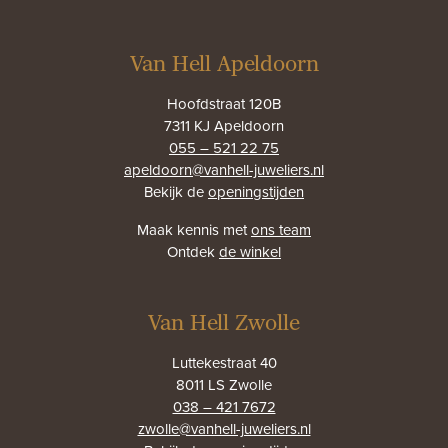
Van Hell Apeldoorn
Hoofdstraat 120B
7311 KJ Apeldoorn
055 – 521 22 75
apeldoorn@vanhell-juweliers.nl
Bekijk de
openingstijden
Maak kennis met
ons team
Ontdek
de winkel
Van Hell Zwolle
Luttekestraat 40
8011 LS Zwolle
038 – 421 7672
zwolle@vanhell-juweliers.nl