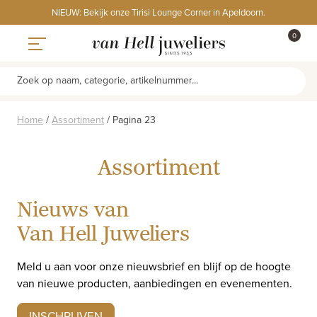
Skip
NIEUW: Bekijk onze Tirisi Lounge Corner in Apeldoorn.
to
ITEMS
0
content
WINKE
Toggle navigation
Zoek op naam, categorie, artikelnummer...
Home
/
Assortiment
/
Pagina 23
Assortiment
Nieuws van
Van Hell Juweliers
Meld u aan voor onze nieuwsbrief en blijf op de hoogte
van nieuwe producten, aanbiedingen en evenementen.
INSCHRIJVEN