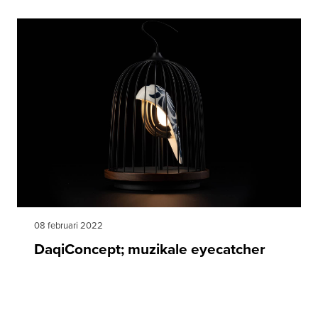
08 februari 2022
DaqiConcept; muzikale eyecatcher